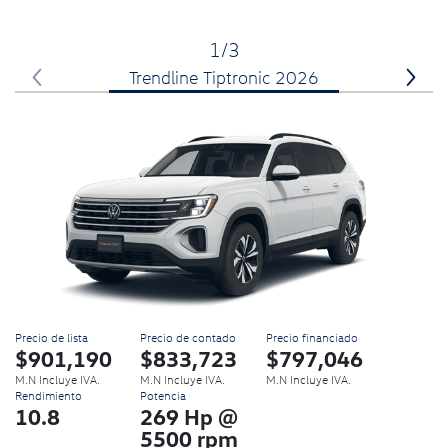
1/3
Trendline Tiptronic 2026
Precio de lista
Precio de contado
Precio financiado
P
$901,190
$833,723
$797,046
M.N Incluye IVA.
M.N Incluye IVA.
M.N Incluye IVA.
Rendimiento
Potencia
10.8
269 Hp @
5500 rpm