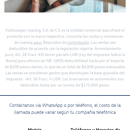
Volkswagen Leasing, S.A. de C.V. es la entidad comercial que ofrece el
producto con la marca respectiva. Consulta los costos y comisiones
de Leasing
aquí.
Requisitos de
contratación
.Las rentas son
deducibles de acuerdo con la legislación vigente. Arrendamiento
puro, Art. 28 Fracc. XIII tercer párrafo LISR (Ley del Impuesto Sobre la
Renta) para efectos de ISR: 100% deducibilidad hasta por el importe
de $200 pesos diarios, lo que da un total de $6,000 pesos mensuales.
Las rentas se consideran gastos que disminuyen la base gravable del
impuesto. -Art. 36 Fracc. II LISR: Las inversiones en automóviles son
deducibles hasta por un monto de $175,000 pesos.
Contáctanos vía WhatsApp o por teléfono, el costo de la
llamada puede variar según tu compañía telefónica
Matriz
Teléfonos y Horarios de