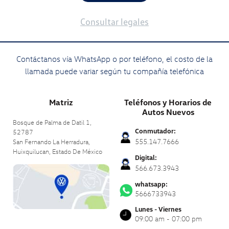
Consultar legales
Contáctanos vía WhatsApp o por teléfono, el costo de la
llamada puede variar según tu compañía telefónica
Matriz
Teléfonos y Horarios de
Autos Nuevos
Bosque de Palma de Datil 1,
Conmutador:
52787
555.147.7666
San Fernando La Herradura,
Huixquilucan,
Estado De México
Digital:
566.673.3943
whatsapp:
5666733943
Lunes - Viernes
09:00 am - 07:00 pm